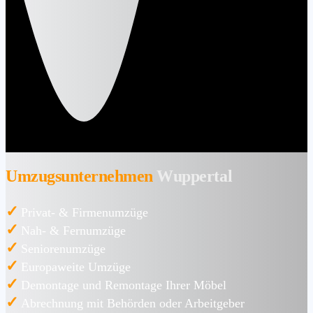
Umzugsunternehmen
Wuppertal
✓
Privat- & Firmenumzüge
✓
Nah- & Fernumzüge
✓
Seniorenumzüge
✓
Europaweite Umzüge
✓
Demontage und Remontage Ihrer Möbel
✓
Abrechnung mit Behörden oder Arbeitgeber