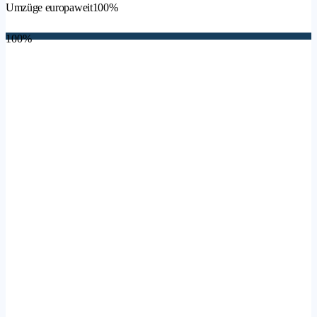
Umzüge europaweit
100%
100%