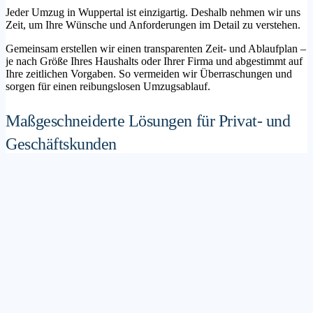
Jeder Umzug in Wuppertal ist einzigartig. Deshalb nehmen wir uns
Zeit, um Ihre Wünsche und Anforderungen im Detail zu verstehen.
Gemeinsam erstellen wir einen transparenten Zeit- und Ablaufplan –
je nach Größe Ihres Haushalts oder Ihrer Firma und abgestimmt auf
Ihre zeitlichen Vorgaben. So vermeiden wir Überraschungen und
sorgen für einen reibungslosen Umzugsablauf.
Maßgeschneiderte Lösungen für Privat- und
Geschäftskunden
Sie möchten mit Ihrer Familie in ein neues Zuhause ziehen? Oder
steht die Verlagerung Ihres Firmenstandorts an? Unser
Umzugsunternehmen Wuppertal betreut sowohl Privatumzüge als
auch Unternehmensumzüge.
Wir bieten flexible Lösungspakete – von der klassischen
Möbelspedition über die Organisation eines Seniorenumzugs bis hin
zu komplexen Büroumzügen inklusive IT- und Aktenlogistik.
Sichere Verpackung und professioneller