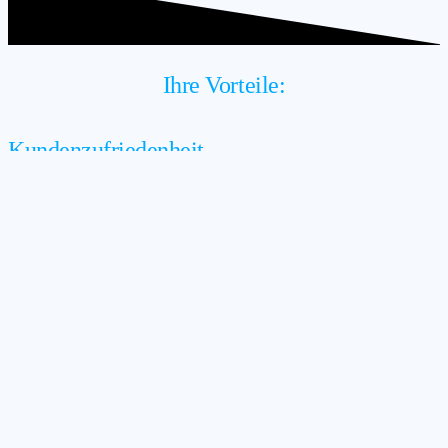
Ihre Vorteile:
Kundenzufriedenheit
Gründlichkeit und Professionalität sind für uns selbstverständlich.
Wir sind erst zufrieden, wenn Sie es sind!
Erfahrenes Personal
Unsere freundlichen und erfahrenen Mitarbeiter werden fortlaufend
geschult und weitergebildet.
Faire Preise