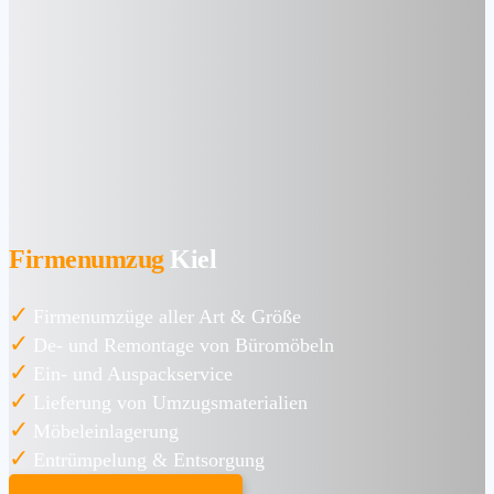
Firmenumzug
Kiel
✓
Firmenumzüge aller Art & Größe
✓
De- und Remontage von Büromöbeln
✓
Ein- und Auspackservice
✓
Lieferung von Umzugsmaterialien
✓
Möbeleinlagerung
✓
Entrümpelung & Entsorgung