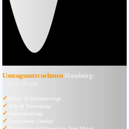
Umzugsunternehmen
Hamburg-
Langenhorn
✓
Privat- & Firmenumzüge
✓
Nah- & Fernumzüge
✓
Seniorenumzüge
✓
Europaweite Umzüge
✓
Demontage und Remontage Ihrer Möbel