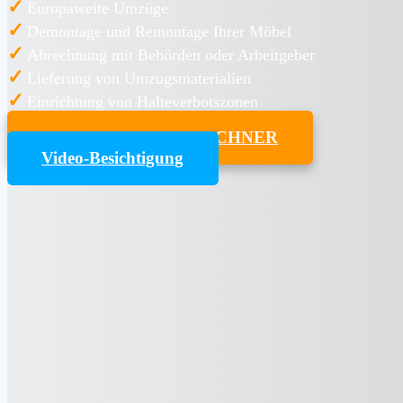
✓
Europaweite Umzüge
✓
Demontage und Remontage Ihrer Möbel
✓
Abrechnung mit Behörden oder Arbeitgeber
✓
Lieferung von Umzugsmaterialien
✓
Einrichtung von Halteverbotszonen
UMZUGSKOSTENRECHNER
Video-Besichtigung