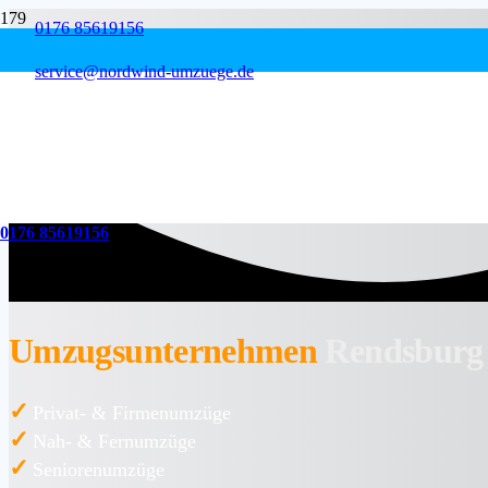
0176 85619156
service@nordwind-umzuege.de
0176 85619156
Umzugsunternehmen
Rendsburg
✓
Privat- & Firmenumzüge
✓
Nah- & Fernumzüge
✓
Seniorenumzüge