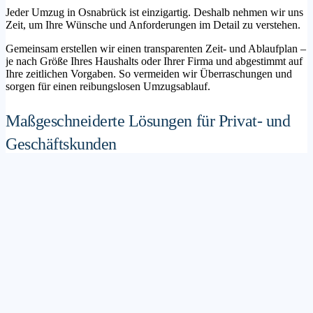
Jeder Umzug in Osnabrück ist einzigartig. Deshalb nehmen wir uns
Zeit, um Ihre Wünsche und Anforderungen im Detail zu verstehen.
Gemeinsam erstellen wir einen transparenten Zeit- und Ablaufplan –
je nach Größe Ihres Haushalts oder Ihrer Firma und abgestimmt auf
Ihre zeitlichen Vorgaben. So vermeiden wir Überraschungen und
sorgen für einen reibungslosen Umzugsablauf.
Maßgeschneiderte Lösungen für Privat- und
Geschäftskunden
Sie möchten mit Ihrer Familie in ein neues Zuhause ziehen? Oder
steht die Verlagerung Ihres Firmenstandorts an? Unser
Umzugsunternehmen Osnabrück betreut sowohl Privatumzüge als
auch Unternehmensumzüge.
Wir bieten flexible Lösungspakete – von der klassischen
Möbelspedition über die Organisation eines Seniorenumzugs bis hin
zu komplexen Büroumzügen inklusive IT- und Aktenlogistik.
Sichere Verpackung und professioneller