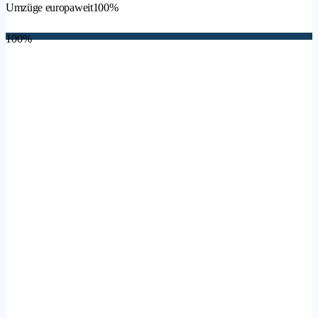
Umzüge europaweit
100%
100%