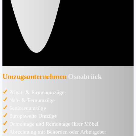
Umzugsunternehmen
Osnabrück
✓
Privat- & Firmenumzüge
✓
Nah- & Fernumzüge
✓
Seniorenumzüge
✓
Europaweite Umzüge
✓
Demontage und Remontage Ihrer Möbel
✓
Abrechnung mit Behörden oder Arbeitgeber