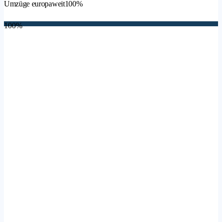
Umzüge europaweit
100%
100%