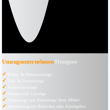
Umzugsunternehmen
Honigsee
✓
Privat- & Firmenumzüge
✓
Nah- & Fernumzüge
✓
Seniorenumzüge
✓
Europaweite Umzüge
✓
Demontage und Remontage Ihrer Möbel
✓
Abrechnung mit Behörden oder Arbeitgeber