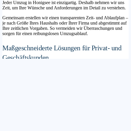
Jeder Umzug in Honigsee ist einzigartig. Deshalb nehmen wir uns
Zeit, um Ihre Wünsche und Anforderungen im Detail zu verstehen.
Gemeinsam erstellen wir einen transparenten Zeit- und Ablaufplan –
je nach Größe Ihres Haushalts oder Ihrer Firma und abgestimmt auf
Ihre zeitlichen Vorgaben. So vermeiden wir Überraschungen und
sorgen für einen reibungslosen Umzugsablauf.
Maßgeschneiderte Lösungen für Privat- und
Geschäftskunden
Sie möchten mit Ihrer Familie in ein neues Zuhause ziehen? Oder
steht die Verlagerung Ihres Firmenstandorts an? Unser
Umzugsunternehmen Honigsee betreut sowohl Privatumzüge als
auch Unternehmensumzüge.
Wir bieten flexible Lösungspakete – von der klassischen
Möbelspedition über die Organisation eines Seniorenumzugs bis hin
zu komplexen Büroumzügen inklusive IT- und Aktenlogistik.
Sichere Verpackung und professioneller