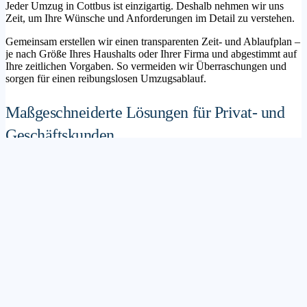
Jeder Umzug in Cottbus ist einzigartig. Deshalb nehmen wir uns
Zeit, um Ihre Wünsche und Anforderungen im Detail zu verstehen.
Gemeinsam erstellen wir einen transparenten Zeit- und Ablaufplan –
je nach Größe Ihres Haushalts oder Ihrer Firma und abgestimmt auf
Ihre zeitlichen Vorgaben. So vermeiden wir Überraschungen und
sorgen für einen reibungslosen Umzugsablauf.
Maßgeschneiderte Lösungen für Privat- und
Geschäftskunden
Sie möchten mit Ihrer Familie in ein neues Zuhause ziehen? Oder
steht die Verlagerung Ihres Firmenstandorts an? Unser
Umzugsunternehmen Cottbus betreut sowohl Privatumzüge als auch
Unternehmensumzüge.
Wir bieten flexible Lösungspakete – von der klassischen
Möbelspedition über die Organisation eines Seniorenumzugs bis hin
zu komplexen Büroumzügen inklusive IT- und Aktenlogistik.
Sichere Verpackung und professioneller