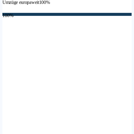
Umzüge europaweit
100%
100%