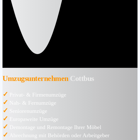
Umzugsunternehmen
Cottbus
✓
Privat- & Firmenumzüge
✓
Nah- & Fernumzüge
✓
Seniorenumzüge
✓
Europaweite Umzüge
✓
Demontage und Remontage Ihrer Möbel
✓
Abrechnung mit Behörden oder Arbeitgeber