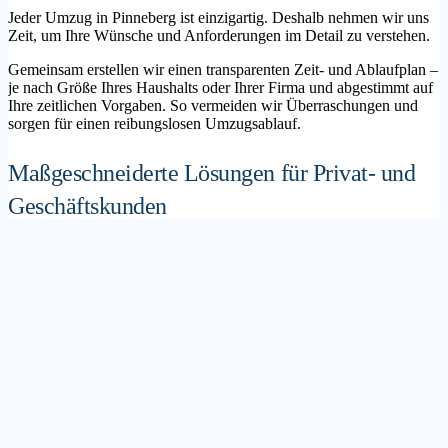
Jeder Umzug in Pinneberg ist einzigartig. Deshalb nehmen wir uns
Zeit, um Ihre Wünsche und Anforderungen im Detail zu verstehen.
Gemeinsam erstellen wir einen transparenten Zeit- und Ablaufplan –
je nach Größe Ihres Haushalts oder Ihrer Firma und abgestimmt auf
Ihre zeitlichen Vorgaben. So vermeiden wir Überraschungen und
sorgen für einen reibungslosen Umzugsablauf.
Maßgeschneiderte Lösungen für Privat- und
Geschäftskunden
Sie möchten mit Ihrer Familie in ein neues Zuhause ziehen? Oder
steht die Verlagerung Ihres Firmenstandorts an? Unser
Umzugsunternehmen Pinneberg betreut sowohl Privatumzüge als
auch Unternehmensumzüge.
Wir bieten flexible Lösungspakete – von der klassischen
Möbelspedition über die Organisation eines Seniorenumzugs bis hin
zu komplexen Büroumzügen inklusive IT- und Aktenlogistik.
Sichere Verpackung und professioneller