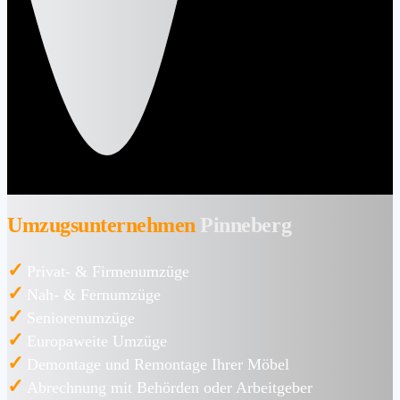
Umzugsunternehmen
Pinneberg
✓
Privat- & Firmenumzüge
✓
Nah- & Fernumzüge
✓
Seniorenumzüge
✓
Europaweite Umzüge
✓
Demontage und Remontage Ihrer Möbel
✓
Abrechnung mit Behörden oder Arbeitgeber