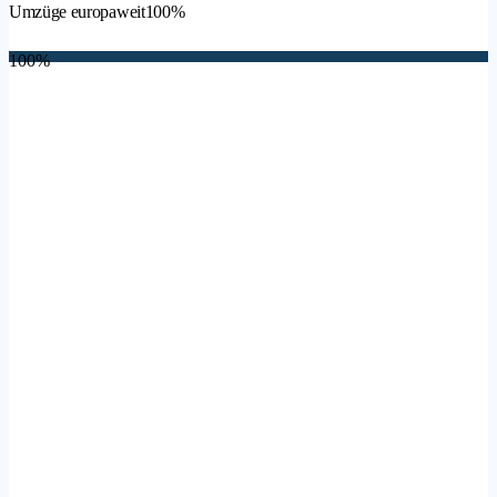
Umzüge europaweit
100%
100%