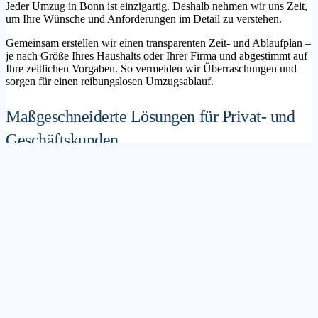
Jeder Umzug in Bonn ist einzigartig. Deshalb nehmen wir uns Zeit,
um Ihre Wünsche und Anforderungen im Detail zu verstehen.
Gemeinsam erstellen wir einen transparenten Zeit- und Ablaufplan –
je nach Größe Ihres Haushalts oder Ihrer Firma und abgestimmt auf
Ihre zeitlichen Vorgaben. So vermeiden wir Überraschungen und
sorgen für einen reibungslosen Umzugsablauf.
Maßgeschneiderte Lösungen für Privat- und
Geschäftskunden
Sie möchten mit Ihrer Familie in ein neues Zuhause ziehen? Oder
steht die Verlagerung Ihres Firmenstandorts an? Unser
Umzugsunternehmen Bonn betreut sowohl Privatumzüge als auch
Unternehmensumzüge.
Wir bieten flexible Lösungspakete – von der klassischen
Möbelspedition über die Organisation eines Seniorenumzugs bis hin
zu komplexen Büroumzügen inklusive IT- und Aktenlogistik.
Sichere Verpackung und professioneller