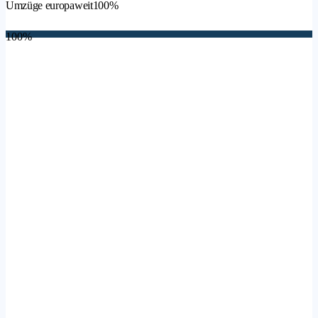
Umzüge europaweit
100%
100%