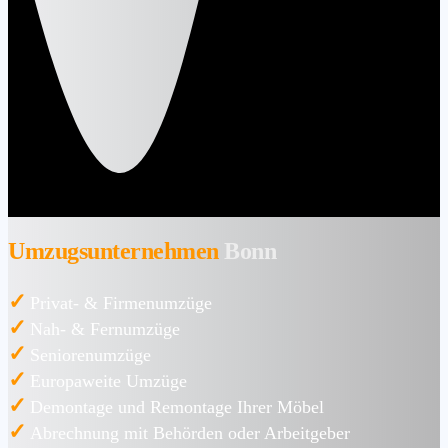
Umzugsunternehmen
Bonn
✓
Privat- & Firmenumzüge
✓
Nah- & Fernumzüge
✓
Seniorenumzüge
✓
Europaweite Umzüge
✓
Demontage und Remontage Ihrer Möbel
✓
Abrechnung mit Behörden oder Arbeitgeber