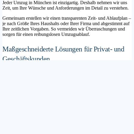
Jeder Umzug in München ist einzigartig. Deshalb nehmen wir uns
Zeit, um Ihre Wünsche und Anforderungen im Detail zu verstehen.
Gemeinsam erstellen wir einen transparenten Zeit- und Ablaufplan –
je nach Größe Ihres Haushalts oder Ihrer Firma und abgestimmt auf
Ihre zeitlichen Vorgaben. So vermeiden wir Überraschungen und
sorgen für einen reibungslosen Umzugsablauf.
Maßgeschneiderte Lösungen für Privat- und
Geschäftskunden
Sie möchten mit Ihrer Familie in ein neues Zuhause ziehen? Oder
steht die Verlagerung Ihres Firmenstandorts an? Unser
Umzugsunternehmen München betreut sowohl Privatumzüge als
auch Unternehmensumzüge.
Wir bieten flexible Lösungspakete – von der klassischen
Möbelspedition über die Organisation eines Seniorenumzugs bis hin
zu komplexen Büroumzügen inklusive IT- und Aktenlogistik.
Sichere Verpackung und professioneller