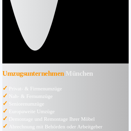
Umzugsunternehmen
München
✓
Privat- & Firmenumzüge
✓
Nah- & Fernumzüge
✓
Seniorenumzüge
✓
Europaweite Umzüge
✓
Demontage und Remontage Ihrer Möbel
✓
Abrechnung mit Behörden oder Arbeitgeber