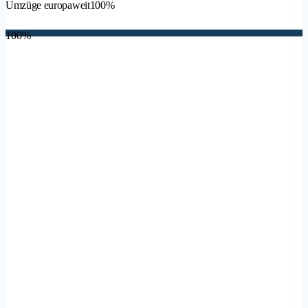
Umzüge europaweit
100%
100%