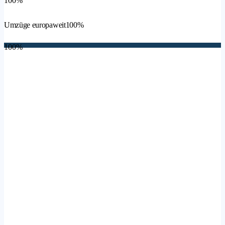
100%
Umzüge europaweit
100%
100%