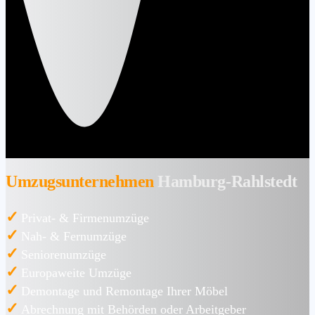
Umzugsunternehmen
Hamburg-Rahlstedt
✓
Privat- & Firmenumzüge
✓
Nah- & Fernumzüge
✓
Seniorenumzüge
✓
Europaweite Umzüge
✓
Demontage und Remontage Ihrer Möbel
✓
Abrechnung mit Behörden oder Arbeitgeber