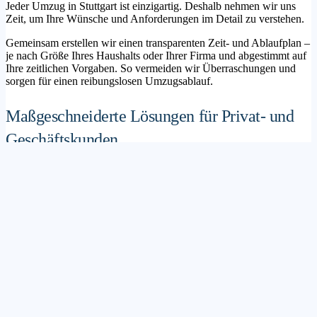
Jeder Umzug in Stuttgart ist einzigartig. Deshalb nehmen wir uns
Zeit, um Ihre Wünsche und Anforderungen im Detail zu verstehen.
Gemeinsam erstellen wir einen transparenten Zeit- und Ablaufplan –
je nach Größe Ihres Haushalts oder Ihrer Firma und abgestimmt auf
Ihre zeitlichen Vorgaben. So vermeiden wir Überraschungen und
sorgen für einen reibungslosen Umzugsablauf.
Maßgeschneiderte Lösungen für Privat- und
Geschäftskunden
Sie möchten mit Ihrer Familie in ein neues Zuhause ziehen? Oder
steht die Verlagerung Ihres Firmenstandorts an? Unser
Umzugsunternehmen Stuttgart betreut sowohl Privatumzüge als
auch Unternehmensumzüge.
Wir bieten flexible Lösungspakete – von der klassischen
Möbelspedition über die Organisation eines Seniorenumzugs bis hin
zu komplexen Büroumzügen inklusive IT- und Aktenlogistik.
Sichere Verpackung und professioneller