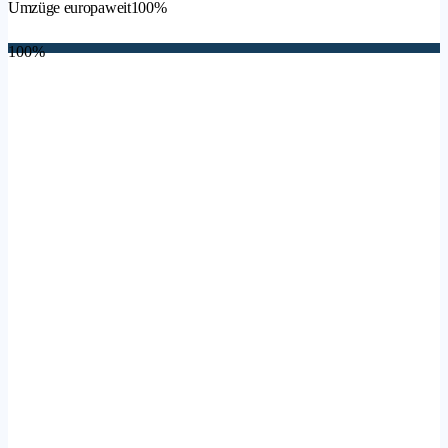
Umzüge europaweit
100%
100%