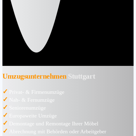
Umzugsunternehmen
Stuttgart
✓
Privat- & Firmenumzüge
✓
Nah- & Fernumzüge
✓
Seniorenumzüge
✓
Europaweite Umzüge
✓
Demontage und Remontage Ihrer Möbel
✓
Abrechnung mit Behörden oder Arbeitgeber