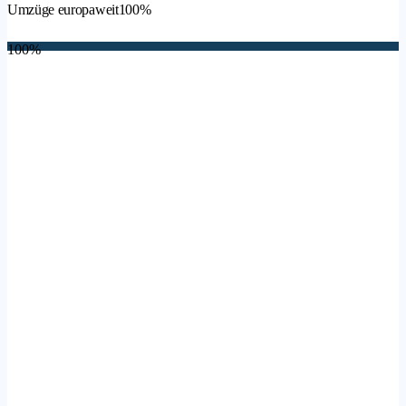
Umzüge europaweit
100%
100%