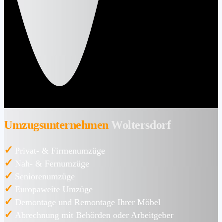
Umzugsunternehmen
Woltersdorf
✓
Privat- & Firmenumzüge
✓
Nah- & Fernumzüge
✓
Seniorenumzüge
✓
Europaweite Umzüge
✓
Demontage und Remontage Ihrer Möbel
✓
Abrechnung mit Behörden oder Arbeitgeber