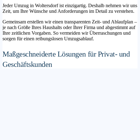
Jeder Umzug in Woltersdorf ist einzigartig. Deshalb nehmen wir uns
Zeit, um Ihre Wünsche und Anforderungen im Detail zu verstehen.
Gemeinsam erstellen wir einen transparenten Zeit- und Ablaufplan –
je nach Größe Ihres Haushalts oder Ihrer Firma und abgestimmt auf
Ihre zeitlichen Vorgaben. So vermeiden wir Überraschungen und
sorgen für einen reibungslosen Umzugsablauf.
Maßgeschneiderte Lösungen für Privat- und
Geschäftskunden
Sie möchten mit Ihrer Familie in ein neues Zuhause ziehen? Oder
steht die Verlagerung Ihres Firmenstandorts an? Unser
Umzugsunternehmen Woltersdorf betreut sowohl Privatumzüge als
auch Unternehmensumzüge.
Wir bieten flexible Lösungspakete – von der klassischen
Möbelspedition über die Organisation eines Seniorenumzugs bis hin
zu komplexen Büroumzügen inklusive IT- und Aktenlogistik.
Sichere Verpackung und professioneller