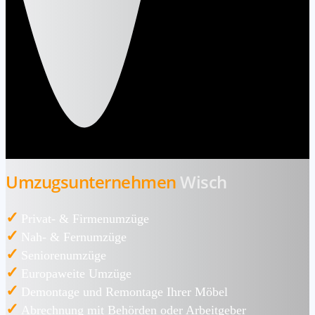
Umzugsunternehmen
Wisch
✓
Privat- & Firmenumzüge
✓
Nah- & Fernumzüge
✓
Seniorenumzüge
✓
Europaweite Umzüge
✓
Demontage und Remontage Ihrer Möbel
✓
Abrechnung mit Behörden oder Arbeitgeber