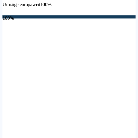
Umzüge europaweit
100%
100%