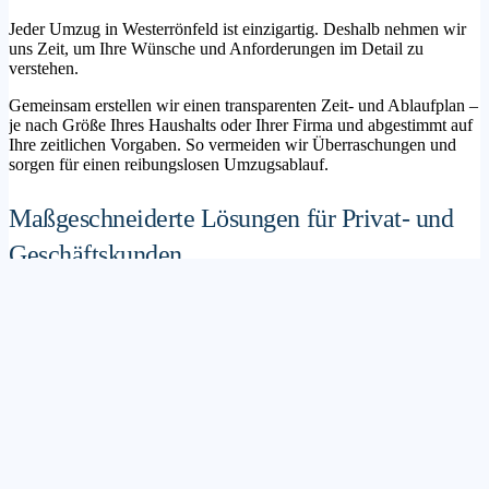
Jeder Umzug in Westerrönfeld ist einzigartig. Deshalb nehmen wir
uns Zeit, um Ihre Wünsche und Anforderungen im Detail zu
verstehen.
Gemeinsam erstellen wir einen transparenten Zeit- und Ablaufplan –
je nach Größe Ihres Haushalts oder Ihrer Firma und abgestimmt auf
Ihre zeitlichen Vorgaben. So vermeiden wir Überraschungen und
sorgen für einen reibungslosen Umzugsablauf.
Maßgeschneiderte Lösungen für Privat- und
Geschäftskunden
Sie möchten mit Ihrer Familie in ein neues Zuhause ziehen? Oder
steht die Verlagerung Ihres Firmenstandorts an? Unser
Umzugsunternehmen Westerrönfeld betreut sowohl Privatumzüge
als auch Unternehmensumzüge.
Wir bieten flexible Lösungspakete – von der klassischen
Möbelspedition über die Organisation eines Seniorenumzugs bis hin
zu komplexen Büroumzügen inklusive IT- und Aktenlogistik.