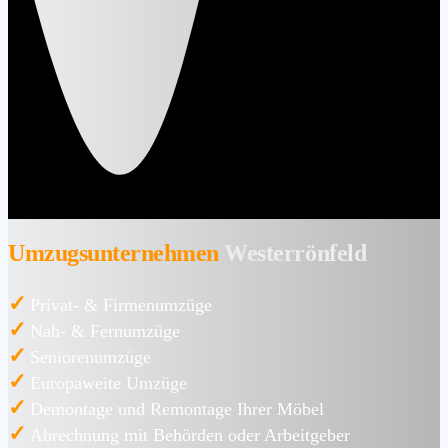
Umzugsunternehmen
Westerrönfeld
✓
Privat- & Firmenumzüge
✓
Nah- & Fernumzüge
✓
Seniorenumzüge
✓
Europaweite Umzüge
✓
Demontage und Remontage Ihrer Möbel
✓
Abrechnung mit Behörden oder Arbeitgeber