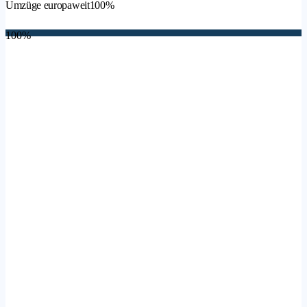
Umzüge europaweit
100%
100%