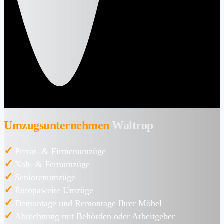
Umzugsunternehmen
Waltrop
✓
Privat- & Firmenumzüge
✓
Nah- & Fernumzüge
✓
Seniorenumzüge
✓
Europaweite Umzüge
✓
Demontage und Remontage Ihrer Möbel
✓
Abrechnung mit Behörden oder Arbeitgeber