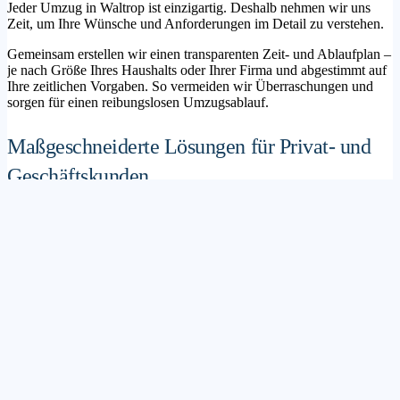
Jeder Umzug in Waltrop ist einzigartig. Deshalb nehmen wir uns
Zeit, um Ihre Wünsche und Anforderungen im Detail zu verstehen.
Gemeinsam erstellen wir einen transparenten Zeit- und Ablaufplan –
je nach Größe Ihres Haushalts oder Ihrer Firma und abgestimmt auf
Ihre zeitlichen Vorgaben. So vermeiden wir Überraschungen und
sorgen für einen reibungslosen Umzugsablauf.
Maßgeschneiderte Lösungen für Privat- und
Geschäftskunden
Sie möchten mit Ihrer Familie in ein neues Zuhause ziehen? Oder
steht die Verlagerung Ihres Firmenstandorts an? Unser
Umzugsunternehmen Waltrop betreut sowohl Privatumzüge als auch
Unternehmensumzüge.
Wir bieten flexible Lösungspakete – von der klassischen
Möbelspedition über die Organisation eines Seniorenumzugs bis hin
zu komplexen Büroumzügen inklusive IT- und Aktenlogistik.
Sichere Verpackung und professioneller