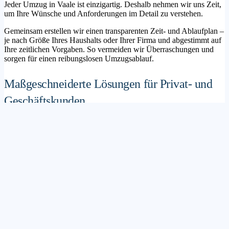
Jeder Umzug in Vaale ist einzigartig. Deshalb nehmen wir uns Zeit,
um Ihre Wünsche und Anforderungen im Detail zu verstehen.
Gemeinsam erstellen wir einen transparenten Zeit- und Ablaufplan –
je nach Größe Ihres Haushalts oder Ihrer Firma und abgestimmt auf
Ihre zeitlichen Vorgaben. So vermeiden wir Überraschungen und
sorgen für einen reibungslosen Umzugsablauf.
Maßgeschneiderte Lösungen für Privat- und
Geschäftskunden
Sie möchten mit Ihrer Familie in ein neues Zuhause ziehen? Oder
steht die Verlagerung Ihres Firmenstandorts an? Unser
Umzugsunternehmen Vaale betreut sowohl Privatumzüge als auch
Unternehmensumzüge.
Wir bieten flexible Lösungspakete – von der klassischen
Möbelspedition über die Organisation eines Seniorenumzugs bis hin
zu komplexen Büroumzügen inklusive IT- und Aktenlogistik.
Sichere Verpackung und professioneller