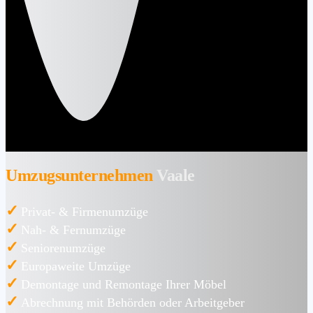
Umzugsunternehmen
Vaale
✓
Privat- & Firmenumzüge
✓
Nah- & Fernumzüge
✓
Seniorenumzüge
✓
Europaweite Umzüge
✓
Demontage und Remontage Ihrer Möbel
✓
Abrechnung mit Behörden oder Arbeitgeber