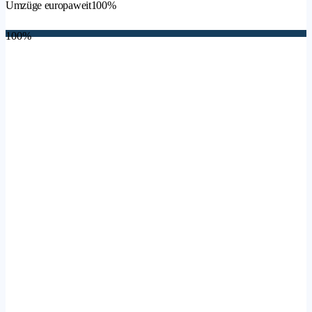
Umzüge europaweit
100%
100%