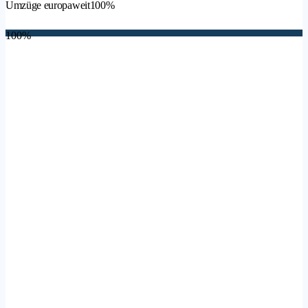
Umzüge europaweit
100%
100%