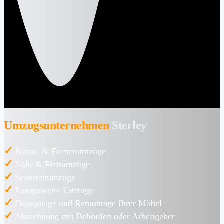
Umzugsunternehmen
Sterley
✓
Privat- & Firmenumzüge
✓
Nah- & Fernumzüge
✓
Seniorenumzüge
✓
Europaweite Umzüge
✓
Demontage und Remontage Ihrer Möbel
✓
Abrechnung mit Behörden oder Arbeitgeber