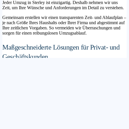
Jeder Umzug in Sterley ist einzigartig. Deshalb nehmen wir uns
Zeit, um Ihre Wünsche und Anforderungen im Detail zu verstehen.
Gemeinsam erstellen wir einen transparenten Zeit- und Ablaufplan –
je nach Größe Ihres Haushalts oder Ihrer Firma und abgestimmt auf
Ihre zeitlichen Vorgaben. So vermeiden wir Überraschungen und
sorgen für einen reibungslosen Umzugsablauf.
Maßgeschneiderte Lösungen für Privat- und
Geschäftskunden
Sie möchten mit Ihrer Familie in ein neues Zuhause ziehen? Oder
steht die Verlagerung Ihres Firmenstandorts an? Unser
Umzugsunternehmen Sterley betreut sowohl Privatumzüge als auch
Unternehmensumzüge.
Wir bieten flexible Lösungspakete – von der klassischen
Möbelspedition über die Organisation eines Seniorenumzugs bis hin
zu komplexen Büroumzügen inklusive IT- und Aktenlogistik.
Sichere Verpackung und professioneller