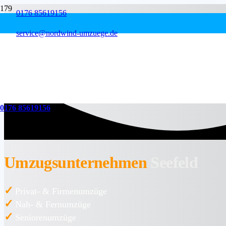
0176 85619156
service@nordwind-umzuege.de
0176 85619156
Umzugsunternehmen
Seefeld
✓
Privat- & Firmenumzüge
✓
Nah- & Fernumzüge
✓
Seniorenumzüge