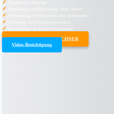
✓
Europaweite Umzüge
✓
Demontage und Remontage Ihrer Möbel
✓
Abrechnung mit Behörden oder Arbeitgeber
✓
Lieferung von Umzugsmaterialien
✓
Einrichtung von Halteverbotszonen
UMZUGSKOSTENRECHNER
Video-Besichtigung