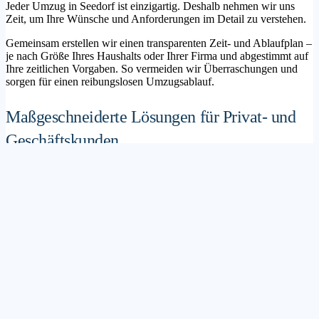
Jeder Umzug in Seedorf ist einzigartig. Deshalb nehmen wir uns
Zeit, um Ihre Wünsche und Anforderungen im Detail zu verstehen.
Gemeinsam erstellen wir einen transparenten Zeit- und Ablaufplan –
je nach Größe Ihres Haushalts oder Ihrer Firma und abgestimmt auf
Ihre zeitlichen Vorgaben. So vermeiden wir Überraschungen und
sorgen für einen reibungslosen Umzugsablauf.
Maßgeschneiderte Lösungen für Privat- und
Geschäftskunden
Sie möchten mit Ihrer Familie in ein neues Zuhause ziehen? Oder
steht die Verlagerung Ihres Firmenstandorts an? Unser
Umzugsunternehmen Seedorf betreut sowohl Privatumzüge als auch
Unternehmensumzüge.
Wir bieten flexible Lösungspakete – von der klassischen
Möbelspedition über die Organisation eines Seniorenumzugs bis hin
zu komplexen Büroumzügen inklusive IT- und Aktenlogistik.
Sichere Verpackung und professioneller