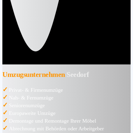
Umzugsunternehmen
Seedorf
✓
Privat- & Firmenumzüge
✓
Nah- & Fernumzüge
✓
Seniorenumzüge
✓
Europaweite Umzüge
✓
Demontage und Remontage Ihrer Möbel
✓
Abrechnung mit Behörden oder Arbeitgeber