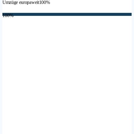
Umzüge europaweit
100%
100%