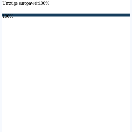
Umzüge europaweit
100%
100%