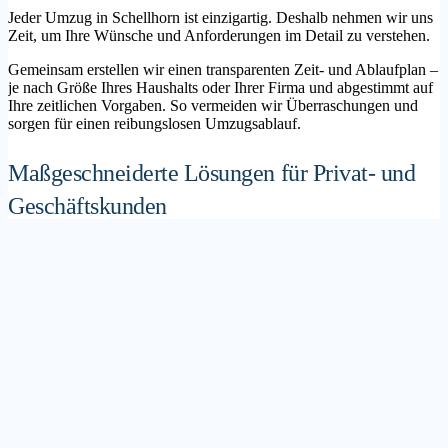
Jeder Umzug in Schellhorn ist einzigartig. Deshalb nehmen wir uns
Zeit, um Ihre Wünsche und Anforderungen im Detail zu verstehen.
Gemeinsam erstellen wir einen transparenten Zeit- und Ablaufplan –
je nach Größe Ihres Haushalts oder Ihrer Firma und abgestimmt auf
Ihre zeitlichen Vorgaben. So vermeiden wir Überraschungen und
sorgen für einen reibungslosen Umzugsablauf.
Maßgeschneiderte Lösungen für Privat- und
Geschäftskunden
Sie möchten mit Ihrer Familie in ein neues Zuhause ziehen? Oder
steht die Verlagerung Ihres Firmenstandorts an? Unser
Umzugsunternehmen Schellhorn betreut sowohl Privatumzüge als
auch Unternehmensumzüge.
Wir bieten flexible Lösungspakete – von der klassischen
Möbelspedition über die Organisation eines Seniorenumzugs bis hin
zu komplexen Büroumzügen inklusive IT- und Aktenlogistik.
Sichere Verpackung und professioneller