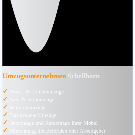
Umzugsunternehmen
Schellhorn
✓
Privat- & Firmenumzüge
✓
Nah- & Fernumzüge
✓
Seniorenumzüge
✓
Europaweite Umzüge
✓
Demontage und Remontage Ihrer Möbel
✓
Abrechnung mit Behörden oder Arbeitgeber