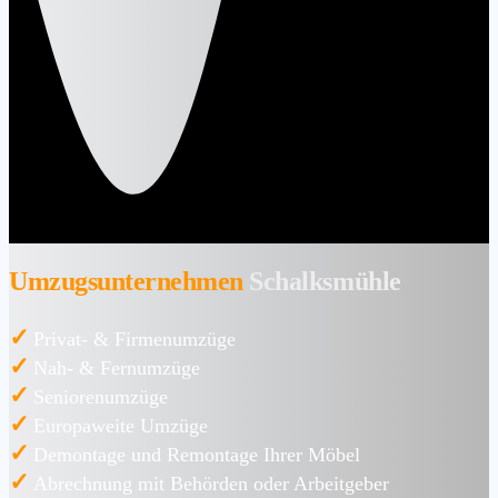
Umzugsunternehmen
Schalksmühle
✓
Privat- & Firmenumzüge
✓
Nah- & Fernumzüge
✓
Seniorenumzüge
✓
Europaweite Umzüge
✓
Demontage und Remontage Ihrer Möbel
✓
Abrechnung mit Behörden oder Arbeitgeber