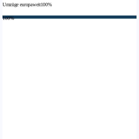
Umzüge europaweit
100%
100%