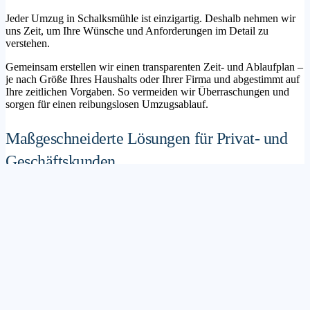
Jeder Umzug in Schalksmühle ist einzigartig. Deshalb nehmen wir
uns Zeit, um Ihre Wünsche und Anforderungen im Detail zu
verstehen.
Gemeinsam erstellen wir einen transparenten Zeit- und Ablaufplan –
je nach Größe Ihres Haushalts oder Ihrer Firma und abgestimmt auf
Ihre zeitlichen Vorgaben. So vermeiden wir Überraschungen und
sorgen für einen reibungslosen Umzugsablauf.
Maßgeschneiderte Lösungen für Privat- und
Geschäftskunden
Sie möchten mit Ihrer Familie in ein neues Zuhause ziehen? Oder
steht die Verlagerung Ihres Firmenstandorts an? Unser
Umzugsunternehmen Schalksmühle betreut sowohl Privatumzüge
als auch Unternehmensumzüge.
Wir bieten flexible Lösungspakete – von der klassischen
Möbelspedition über die Organisation eines Seniorenumzugs bis hin
zu komplexen Büroumzügen inklusive IT- und Aktenlogistik.