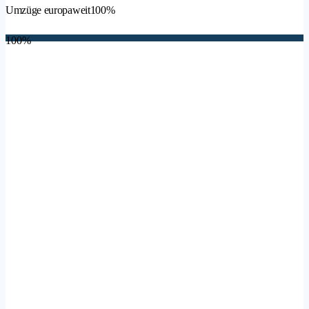
Umzüge europaweit
100%
100%