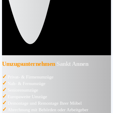
Umzugsunternehmen
Sankt Annen
✓
Privat- & Firmenumzüge
✓
Nah- & Fernumzüge
✓
Seniorenumzüge
✓
Europaweite Umzüge
✓
Demontage und Remontage Ihrer Möbel
✓
Abrechnung mit Behörden oder Arbeitgeber