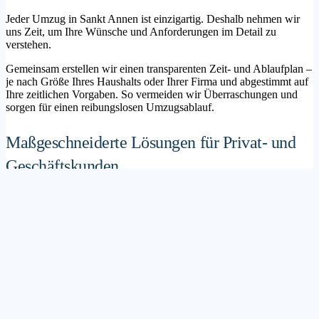
Jeder Umzug in Sankt Annen ist einzigartig. Deshalb nehmen wir
uns Zeit, um Ihre Wünsche und Anforderungen im Detail zu
verstehen.
Gemeinsam erstellen wir einen transparenten Zeit- und Ablaufplan –
je nach Größe Ihres Haushalts oder Ihrer Firma und abgestimmt auf
Ihre zeitlichen Vorgaben. So vermeiden wir Überraschungen und
sorgen für einen reibungslosen Umzugsablauf.
Maßgeschneiderte Lösungen für Privat- und
Geschäftskunden
Sie möchten mit Ihrer Familie in ein neues Zuhause ziehen? Oder
steht die Verlagerung Ihres Firmenstandorts an? Unser
Umzugsunternehmen Sankt Annen betreut sowohl Privatumzüge als
auch Unternehmensumzüge.
Wir bieten flexible Lösungspakete – von der klassischen
Möbelspedition über die Organisation eines Seniorenumzugs bis hin
zu komplexen Büroumzügen inklusive IT- und Aktenlogistik.