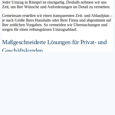
Jeder Umzug in Rümpel ist einzigartig. Deshalb nehmen wir uns
Zeit, um Ihre Wünsche und Anforderungen im Detail zu verstehen.
Gemeinsam erstellen wir einen transparenten Zeit- und Ablaufplan –
je nach Größe Ihres Haushalts oder Ihrer Firma und abgestimmt auf
Ihre zeitlichen Vorgaben. So vermeiden wir Überraschungen und
sorgen für einen reibungslosen Umzugsablauf.
Maßgeschneiderte Lösungen für Privat- und
Geschäftskunden
Sie möchten mit Ihrer Familie in ein neues Zuhause ziehen? Oder
steht die Verlagerung Ihres Firmenstandorts an? Unser
Umzugsunternehmen Rümpel betreut sowohl Privatumzüge als auch
Unternehmensumzüge.
Wir bieten flexible Lösungspakete – von der klassischen
Möbelspedition über die Organisation eines Seniorenumzugs bis hin
zu komplexen Büroumzügen inklusive IT- und Aktenlogistik.
Sichere Verpackung und professioneller