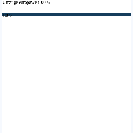
Umzüge europaweit
100%
100%