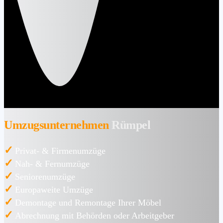
Umzugsunternehmen
Rümpel
✓
Privat- & Firmenumzüge
✓
Nah- & Fernumzüge
✓
Seniorenumzüge
✓
Europaweite Umzüge
✓
Demontage und Remontage Ihrer Möbel
✓
Abrechnung mit Behörden oder Arbeitgeber