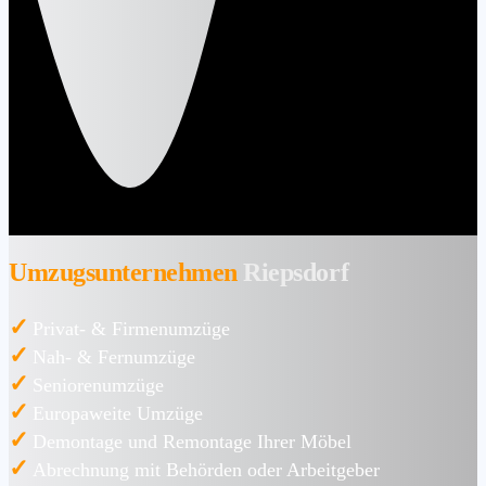
Umzugsunternehmen
Riepsdorf
✓
Privat- & Firmenumzüge
✓
Nah- & Fernumzüge
✓
Seniorenumzüge
✓
Europaweite Umzüge
✓
Demontage und Remontage Ihrer Möbel
✓
Abrechnung mit Behörden oder Arbeitgeber