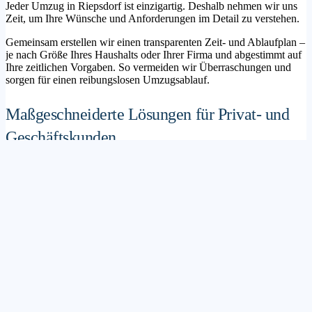
Jeder Umzug in Riepsdorf ist einzigartig. Deshalb nehmen wir uns
Zeit, um Ihre Wünsche und Anforderungen im Detail zu verstehen.
Gemeinsam erstellen wir einen transparenten Zeit- und Ablaufplan –
je nach Größe Ihres Haushalts oder Ihrer Firma und abgestimmt auf
Ihre zeitlichen Vorgaben. So vermeiden wir Überraschungen und
sorgen für einen reibungslosen Umzugsablauf.
Maßgeschneiderte Lösungen für Privat- und
Geschäftskunden
Sie möchten mit Ihrer Familie in ein neues Zuhause ziehen? Oder
steht die Verlagerung Ihres Firmenstandorts an? Unser
Umzugsunternehmen Riepsdorf betreut sowohl Privatumzüge als
auch Unternehmensumzüge.
Wir bieten flexible Lösungspakete – von der klassischen
Möbelspedition über die Organisation eines Seniorenumzugs bis hin
zu komplexen Büroumzügen inklusive IT- und Aktenlogistik.
Sichere Verpackung und professioneller