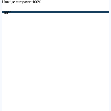
Umzüge europaweit
100%
100%