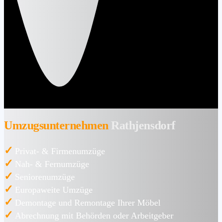
Umzugsunternehmen
Rathjensdorf
✓
Privat- & Firmenumzüge
✓
Nah- & Fernumzüge
✓
Seniorenumzüge
✓
Europaweite Umzüge
✓
Demontage und Remontage Ihrer Möbel
✓
Abrechnung mit Behörden oder Arbeitgeber