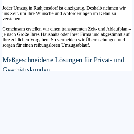
Jeder Umzug in Rathjensdorf ist einzigartig. Deshalb nehmen wir
uns Zeit, um Ihre Wünsche und Anforderungen im Detail zu
verstehen.
Gemeinsam erstellen wir einen transparenten Zeit- und Ablaufplan –
je nach Größe Ihres Haushalts oder Ihrer Firma und abgestimmt auf
Ihre zeitlichen Vorgaben. So vermeiden wir Überraschungen und
sorgen für einen reibungslosen Umzugsablauf.
Maßgeschneiderte Lösungen für Privat- und
Geschäftskunden
Sie möchten mit Ihrer Familie in ein neues Zuhause ziehen? Oder
steht die Verlagerung Ihres Firmenstandorts an? Unser
Umzugsunternehmen Rathjensdorf betreut sowohl Privatumzüge als
auch Unternehmensumzüge.
Wir bieten flexible Lösungspakete – von der klassischen
Möbelspedition über die Organisation eines Seniorenumzugs bis hin
zu komplexen Büroumzügen inklusive IT- und Aktenlogistik.