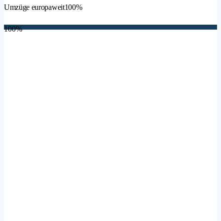
Umzüge europaweit
100%
100%