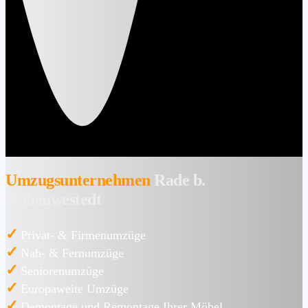
Umzugsunternehmen
Rade b.
Hohenwestedt
✓
Privat- & Firmenumzüge
✓
Nah- & Fernumzüge
✓
Seniorenumzüge
✓
Europaweite Umzüge
✓
Demontage und Remontage Ihrer Möbel