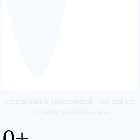
Umzug Rade b. Hohenwestedt – wir sind erst
zufrieden, wenn Sie es sind.
0
+