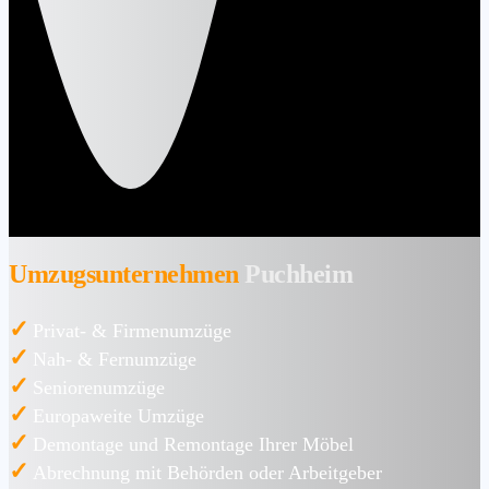
Umzugsunternehmen
Puchheim
✓
Privat- & Firmenumzüge
✓
Nah- & Fernumzüge
✓
Seniorenumzüge
✓
Europaweite Umzüge
✓
Demontage und Remontage Ihrer Möbel
✓
Abrechnung mit Behörden oder Arbeitgeber