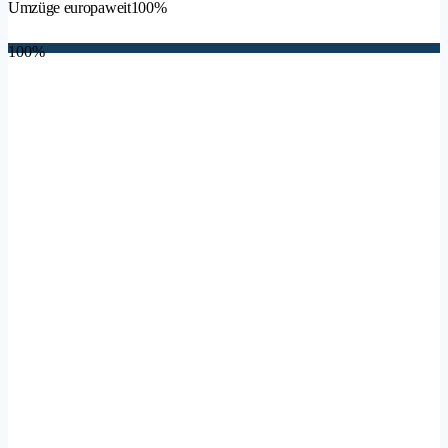
Umzüge europaweit
100%
100%