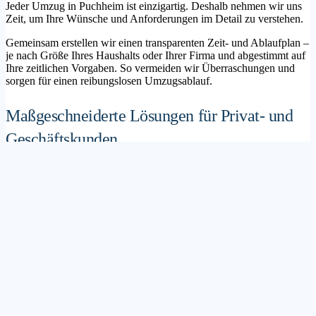
Jeder Umzug in Puchheim ist einzigartig. Deshalb nehmen wir uns
Zeit, um Ihre Wünsche und Anforderungen im Detail zu verstehen.
Gemeinsam erstellen wir einen transparenten Zeit- und Ablaufplan –
je nach Größe Ihres Haushalts oder Ihrer Firma und abgestimmt auf
Ihre zeitlichen Vorgaben. So vermeiden wir Überraschungen und
sorgen für einen reibungslosen Umzugsablauf.
Maßgeschneiderte Lösungen für Privat- und
Geschäftskunden
Sie möchten mit Ihrer Familie in ein neues Zuhause ziehen? Oder
steht die Verlagerung Ihres Firmenstandorts an? Unser
Umzugsunternehmen Puchheim betreut sowohl Privatumzüge als
auch Unternehmensumzüge.
Wir bieten flexible Lösungspakete – von der klassischen
Möbelspedition über die Organisation eines Seniorenumzugs bis hin
zu komplexen Büroumzügen inklusive IT- und Aktenlogistik.
Sichere Verpackung und professioneller