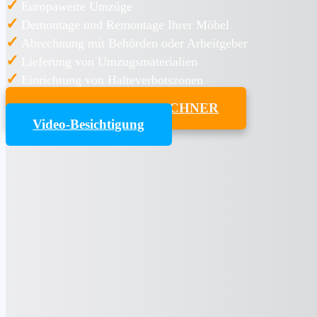
✓
Europaweite Umzüge
✓
Demontage und Remontage Ihrer Möbel
✓
Abrechnung mit Behörden oder Arbeitgeber
✓
Lieferung von Umzugsmaterialien
✓
Einrichtung von Halteverbotszonen
UMZUGSKOSTENRECHNER
Video-Besichtigung