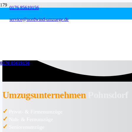
0176 85619156
service@nordwind-umzuege.de
0176 85619156
Umzugsunternehmen
Pohnsdorf
✓
Privat- & Firmenumzüge
✓
Nah- & Fernumzüge
✓
Seniorenumzüge