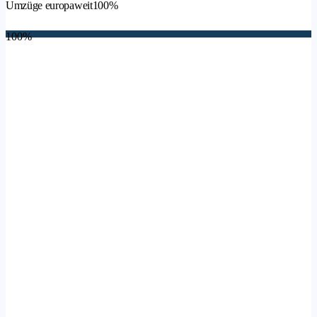
Umzüge europaweit
100%
100%