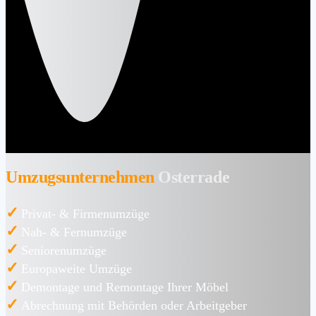
Umzugsunternehmen
Osterrade
✓
Privat- & Firmenumzüge
✓
Nah- & Fernumzüge
✓
Seniorenumzüge
✓
Europaweite Umzüge
✓
Demontage und Remontage Ihrer Möbel
✓
Abrechnung mit Behörden oder Arbeitgeber