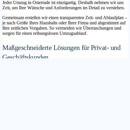
Jeder Umzug in Osterrade ist einzigartig. Deshalb nehmen wir uns
Zeit, um Ihre Wünsche und Anforderungen im Detail zu verstehen.
Gemeinsam erstellen wir einen transparenten Zeit- und Ablaufplan –
je nach Größe Ihres Haushalts oder Ihrer Firma und abgestimmt auf
Ihre zeitlichen Vorgaben. So vermeiden wir Überraschungen und
sorgen für einen reibungslosen Umzugsablauf.
Maßgeschneiderte Lösungen für Privat- und
Geschäftskunden
Sie möchten mit Ihrer Familie in ein neues Zuhause ziehen? Oder
steht die Verlagerung Ihres Firmenstandorts an? Unser
Umzugsunternehmen Osterrade betreut sowohl Privatumzüge als
auch Unternehmensumzüge.
Wir bieten flexible Lösungspakete – von der klassischen
Möbelspedition über die Organisation eines Seniorenumzugs bis hin
zu komplexen Büroumzügen inklusive IT- und Aktenlogistik.
Sichere Verpackung und professioneller