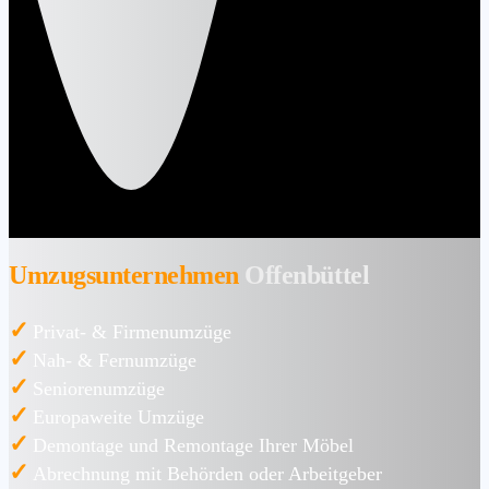
Umzugsunternehmen
Offenbüttel
✓
Privat- & Firmenumzüge
✓
Nah- & Fernumzüge
✓
Seniorenumzüge
✓
Europaweite Umzüge
✓
Demontage und Remontage Ihrer Möbel
✓
Abrechnung mit Behörden oder Arbeitgeber