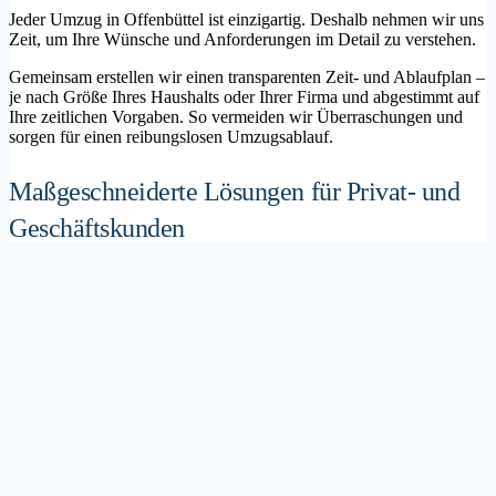
Jeder Umzug in Offenbüttel ist einzigartig. Deshalb nehmen wir uns
Zeit, um Ihre Wünsche und Anforderungen im Detail zu verstehen.
Gemeinsam erstellen wir einen transparenten Zeit- und Ablaufplan –
je nach Größe Ihres Haushalts oder Ihrer Firma und abgestimmt auf
Ihre zeitlichen Vorgaben. So vermeiden wir Überraschungen und
sorgen für einen reibungslosen Umzugsablauf.
Maßgeschneiderte Lösungen für Privat- und
Geschäftskunden
Sie möchten mit Ihrer Familie in ein neues Zuhause ziehen? Oder
steht die Verlagerung Ihres Firmenstandorts an? Unser
Umzugsunternehmen Offenbüttel betreut sowohl Privatumzüge als
auch Unternehmensumzüge.
Wir bieten flexible Lösungspakete – von der klassischen
Möbelspedition über die Organisation eines Seniorenumzugs bis hin
zu komplexen Büroumzügen inklusive IT- und Aktenlogistik.
Sichere Verpackung und professioneller