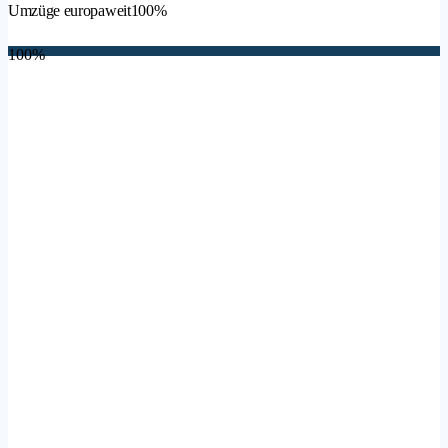
Umzüge europaweit
100%
100%