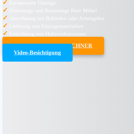
✓
Europaweite Umzüge
✓
Demontage und Remontage Ihrer Möbel
✓
Abrechnung mit Behörden oder Arbeitgeber
✓
Lieferung von Umzugsmaterialien
✓
Einrichtung von Halteverbotszonen
UMZUGSKOSTENRECHNER
Video-Besichtigung