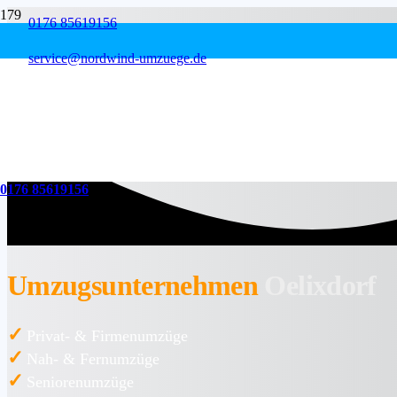
0176 85619156
service@nordwind-umzuege.de
0176 85619156
Umzugsunternehmen
Oelixdorf
✓
Privat- & Firmenumzüge
✓
Nah- & Fernumzüge
✓
Seniorenumzüge