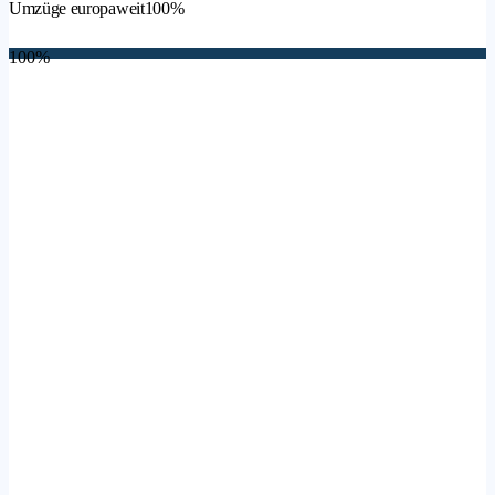
Umzüge europaweit
100%
100%