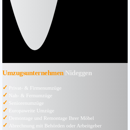
Umzugsunternehmen
Nideggen
✓
Privat- & Firmenumzüge
✓
Nah- & Fernumzüge
✓
Seniorenumzüge
✓
Europaweite Umzüge
✓
Demontage und Remontage Ihrer Möbel
✓
Abrechnung mit Behörden oder Arbeitgeber