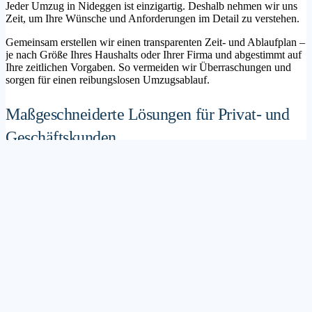
Jeder Umzug in Nideggen ist einzigartig. Deshalb nehmen wir uns
Zeit, um Ihre Wünsche und Anforderungen im Detail zu verstehen.
Gemeinsam erstellen wir einen transparenten Zeit- und Ablaufplan –
je nach Größe Ihres Haushalts oder Ihrer Firma und abgestimmt auf
Ihre zeitlichen Vorgaben. So vermeiden wir Überraschungen und
sorgen für einen reibungslosen Umzugsablauf.
Maßgeschneiderte Lösungen für Privat- und
Geschäftskunden
Sie möchten mit Ihrer Familie in ein neues Zuhause ziehen? Oder
steht die Verlagerung Ihres Firmenstandorts an? Unser
Umzugsunternehmen Nideggen betreut sowohl Privatumzüge als
auch Unternehmensumzüge.
Wir bieten flexible Lösungspakete – von der klassischen
Möbelspedition über die Organisation eines Seniorenumzugs bis hin
zu komplexen Büroumzügen inklusive IT- und Aktenlogistik.
Sichere Verpackung und professioneller