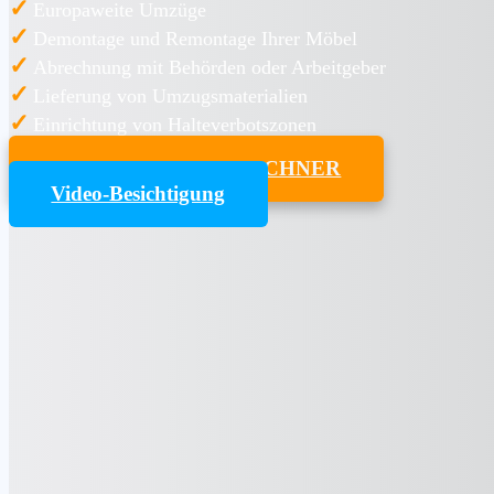
✓
Europaweite Umzüge
✓
Demontage und Remontage Ihrer Möbel
✓
Abrechnung mit Behörden oder Arbeitgeber
✓
Lieferung von Umzugsmaterialien
✓
Einrichtung von Halteverbotszonen
UMZUGSKOSTENRECHNER
Video-Besichtigung