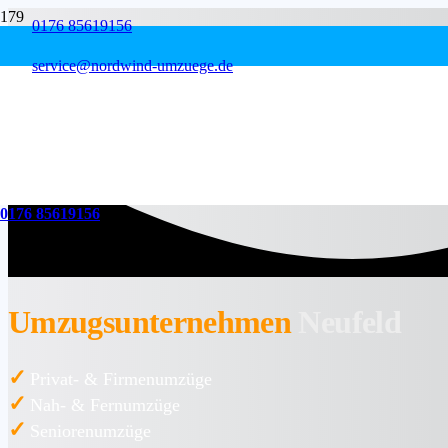
0176 85619156
service@nordwind-umzuege.de
0176 85619156
Umzugsunternehmen
Neufeld
✓
Privat- & Firmenumzüge
✓
Nah- & Fernumzüge
✓
Seniorenumzüge