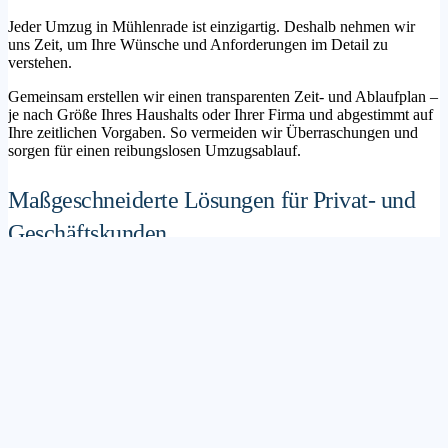
Jeder Umzug in Mühlenrade ist einzigartig. Deshalb nehmen wir
uns Zeit, um Ihre Wünsche und Anforderungen im Detail zu
verstehen.
Gemeinsam erstellen wir einen transparenten Zeit- und Ablaufplan –
je nach Größe Ihres Haushalts oder Ihrer Firma und abgestimmt auf
Ihre zeitlichen Vorgaben. So vermeiden wir Überraschungen und
sorgen für einen reibungslosen Umzugsablauf.
Maßgeschneiderte Lösungen für Privat- und
Geschäftskunden
Sie möchten mit Ihrer Familie in ein neues Zuhause ziehen? Oder
steht die Verlagerung Ihres Firmenstandorts an? Unser
Umzugsunternehmen Mühlenrade betreut sowohl Privatumzüge als
auch Unternehmensumzüge.
Wir bieten flexible Lösungspakete – von der klassischen
Möbelspedition über die Organisation eines Seniorenumzugs bis hin
zu komplexen Büroumzügen inklusive IT- und Aktenlogistik.