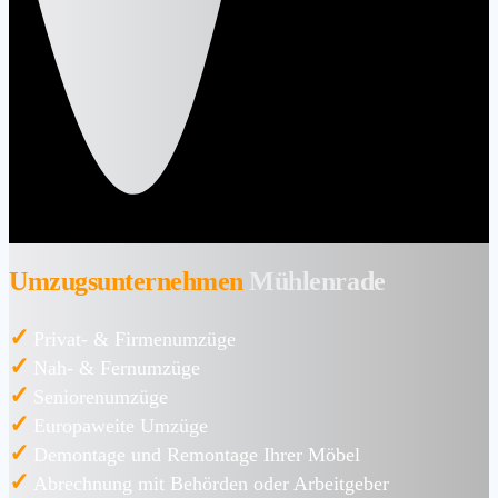
Umzugsunternehmen
Mühlenrade
✓
Privat- & Firmenumzüge
✓
Nah- & Fernumzüge
✓
Seniorenumzüge
✓
Europaweite Umzüge
✓
Demontage und Remontage Ihrer Möbel
✓
Abrechnung mit Behörden oder Arbeitgeber