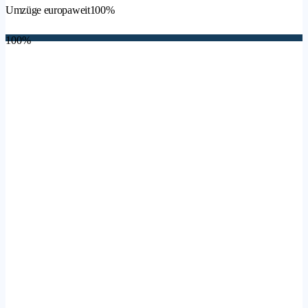
Umzüge europaweit
100%
100%