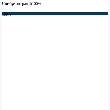
Umzüge europaweit
100%
100%