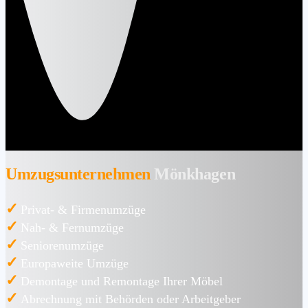
Umzugsunternehmen
Mönkhagen
✓
Privat- & Firmenumzüge
✓
Nah- & Fernumzüge
✓
Seniorenumzüge
✓
Europaweite Umzüge
✓
Demontage und Remontage Ihrer Möbel
✓
Abrechnung mit Behörden oder Arbeitgeber