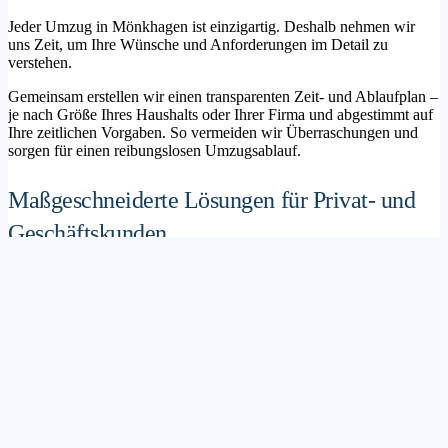
Jeder Umzug in Mönkhagen ist einzigartig. Deshalb nehmen wir
uns Zeit, um Ihre Wünsche und Anforderungen im Detail zu
verstehen.
Gemeinsam erstellen wir einen transparenten Zeit- und Ablaufplan –
je nach Größe Ihres Haushalts oder Ihrer Firma und abgestimmt auf
Ihre zeitlichen Vorgaben. So vermeiden wir Überraschungen und
sorgen für einen reibungslosen Umzugsablauf.
Maßgeschneiderte Lösungen für Privat- und
Geschäftskunden
Sie möchten mit Ihrer Familie in ein neues Zuhause ziehen? Oder
steht die Verlagerung Ihres Firmenstandorts an? Unser
Umzugsunternehmen Mönkhagen betreut sowohl Privatumzüge als
auch Unternehmensumzüge.
Wir bieten flexible Lösungspakete – von der klassischen
Möbelspedition über die Organisation eines Seniorenumzugs bis hin
zu komplexen Büroumzügen inklusive IT- und Aktenlogistik.