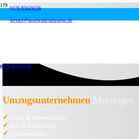
0176 85619156
service@nordwind-umzuege.de
0176 85619156
Umzugsunternehmen
Mettingen
✓
Privat- & Firmenumzüge
✓
Nah- & Fernumzüge
✓
Seniorenumzüge