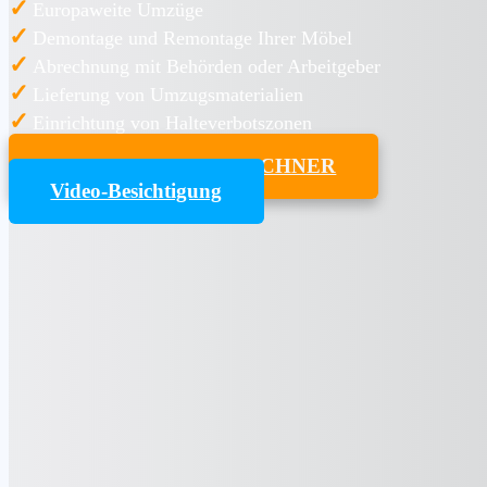
✓
Europaweite Umzüge
✓
Demontage und Remontage Ihrer Möbel
✓
Abrechnung mit Behörden oder Arbeitgeber
✓
Lieferung von Umzugsmaterialien
✓
Einrichtung von Halteverbotszonen
UMZUGSKOSTENRECHNER
Video-Besichtigung