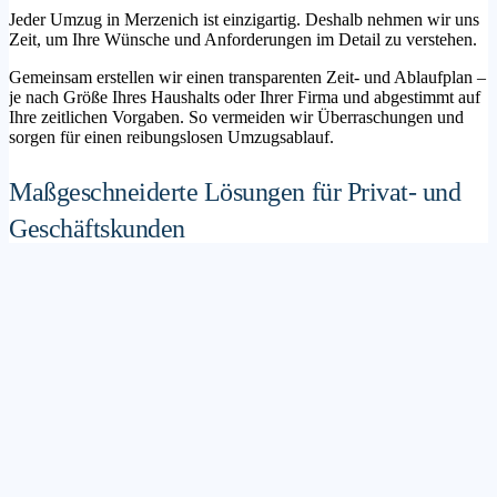
Jeder Umzug in Merzenich ist einzigartig. Deshalb nehmen wir uns
Zeit, um Ihre Wünsche und Anforderungen im Detail zu verstehen.
Gemeinsam erstellen wir einen transparenten Zeit- und Ablaufplan –
je nach Größe Ihres Haushalts oder Ihrer Firma und abgestimmt auf
Ihre zeitlichen Vorgaben. So vermeiden wir Überraschungen und
sorgen für einen reibungslosen Umzugsablauf.
Maßgeschneiderte Lösungen für Privat- und
Geschäftskunden
Sie möchten mit Ihrer Familie in ein neues Zuhause ziehen? Oder
steht die Verlagerung Ihres Firmenstandorts an? Unser
Umzugsunternehmen Merzenich betreut sowohl Privatumzüge als
auch Unternehmensumzüge.
Wir bieten flexible Lösungspakete – von der klassischen
Möbelspedition über die Organisation eines Seniorenumzugs bis hin
zu komplexen Büroumzügen inklusive IT- und Aktenlogistik.
Sichere Verpackung und professioneller