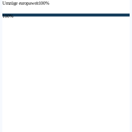
Umzüge europaweit
100%
100%