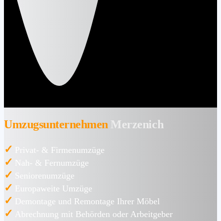
Umzugsunternehmen
Merzenich
✓
Privat- & Firmenumzüge
✓
Nah- & Fernumzüge
✓
Seniorenumzüge
✓
Europaweite Umzüge
✓
Demontage und Remontage Ihrer Möbel
✓
Abrechnung mit Behörden oder Arbeitgeber