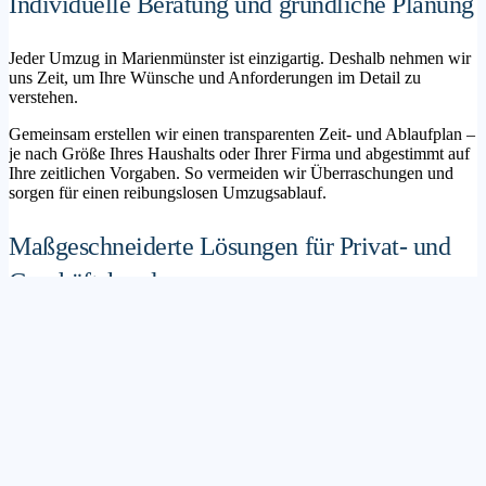
Individuelle Beratung und gründliche Planung
Jeder Umzug in Marienmünster ist einzigartig. Deshalb nehmen wir
uns Zeit, um Ihre Wünsche und Anforderungen im Detail zu
verstehen.
Gemeinsam erstellen wir einen transparenten Zeit- und Ablaufplan –
je nach Größe Ihres Haushalts oder Ihrer Firma und abgestimmt auf
Ihre zeitlichen Vorgaben. So vermeiden wir Überraschungen und
sorgen für einen reibungslosen Umzugsablauf.
Maßgeschneiderte Lösungen für Privat- und
Geschäftskunden
Sie möchten mit Ihrer Familie in ein neues Zuhause ziehen? Oder
steht die Verlagerung Ihres Firmenstandorts an? Unser
Umzugsunternehmen Marienmünster betreut sowohl Privatumzüge
als auch Unternehmensumzüge.
Wir bieten flexible Lösungspakete – von der klassischen
Möbelspedition über die Organisation eines Seniorenumzugs bis hin
zu komplexen Büroumzügen inklusive IT- und Aktenlogistik.