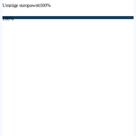
Umzüge europaweit
100%
100%