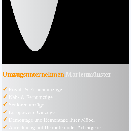
Umzugsunternehmen
Marienmünster
✓
Privat- & Firmenumzüge
✓
Nah- & Fernumzüge
✓
Seniorenumzüge
✓
Europaweite Umzüge
✓
Demontage und Remontage Ihrer Möbel
✓
Abrechnung mit Behörden oder Arbeitgeber