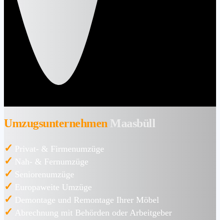
Umzugsunternehmen
Maasbüll
✓
Privat- & Firmenumzüge
✓
Nah- & Fernumzüge
✓
Seniorenumzüge
✓
Europaweite Umzüge
✓
Demontage und Remontage Ihrer Möbel
✓
Abrechnung mit Behörden oder Arbeitgeber