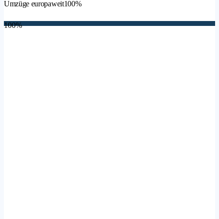
Umzüge europaweit
100%
100%