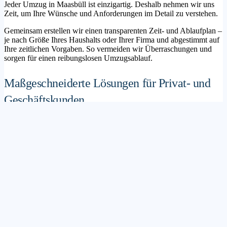
Jeder Umzug in Maasbüll ist einzigartig. Deshalb nehmen wir uns
Zeit, um Ihre Wünsche und Anforderungen im Detail zu verstehen.
Gemeinsam erstellen wir einen transparenten Zeit- und Ablaufplan –
je nach Größe Ihres Haushalts oder Ihrer Firma und abgestimmt auf
Ihre zeitlichen Vorgaben. So vermeiden wir Überraschungen und
sorgen für einen reibungslosen Umzugsablauf.
Maßgeschneiderte Lösungen für Privat- und
Geschäftskunden
Sie möchten mit Ihrer Familie in ein neues Zuhause ziehen? Oder
steht die Verlagerung Ihres Firmenstandorts an? Unser
Umzugsunternehmen Maasbüll betreut sowohl Privatumzüge als
auch Unternehmensumzüge.
Wir bieten flexible Lösungspakete – von der klassischen
Möbelspedition über die Organisation eines Seniorenumzugs bis hin
zu komplexen Büroumzügen inklusive IT- und Aktenlogistik.
Sichere Verpackung und professioneller