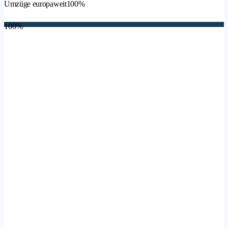
Umzüge europaweit
100%
100%