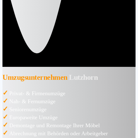
Umzugsunternehmen
Lutzhorn
✓
Privat- & Firmenumzüge
✓
Nah- & Fernumzüge
✓
Seniorenumzüge
✓
Europaweite Umzüge
✓
Demontage und Remontage Ihrer Möbel
✓
Abrechnung mit Behörden oder Arbeitgeber