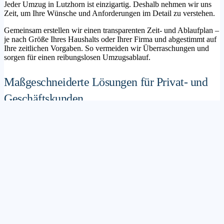
Jeder Umzug in Lutzhorn ist einzigartig. Deshalb nehmen wir uns
Zeit, um Ihre Wünsche und Anforderungen im Detail zu verstehen.
Gemeinsam erstellen wir einen transparenten Zeit- und Ablaufplan –
je nach Größe Ihres Haushalts oder Ihrer Firma und abgestimmt auf
Ihre zeitlichen Vorgaben. So vermeiden wir Überraschungen und
sorgen für einen reibungslosen Umzugsablauf.
Maßgeschneiderte Lösungen für Privat- und
Geschäftskunden
Sie möchten mit Ihrer Familie in ein neues Zuhause ziehen? Oder
steht die Verlagerung Ihres Firmenstandorts an? Unser
Umzugsunternehmen Lutzhorn betreut sowohl Privatumzüge als
auch Unternehmensumzüge.
Wir bieten flexible Lösungspakete – von der klassischen
Möbelspedition über die Organisation eines Seniorenumzugs bis hin
zu komplexen Büroumzügen inklusive IT- und Aktenlogistik.
Sichere Verpackung und professioneller