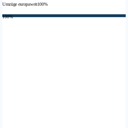
Umzüge europaweit
100%
100%