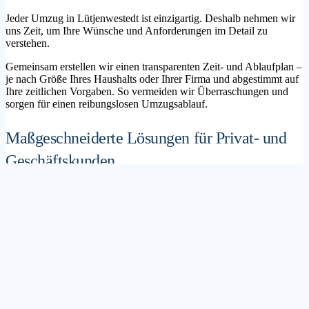
Jeder Umzug in Lütjenwestedt ist einzigartig. Deshalb nehmen wir
uns Zeit, um Ihre Wünsche und Anforderungen im Detail zu
verstehen.
Gemeinsam erstellen wir einen transparenten Zeit- und Ablaufplan –
je nach Größe Ihres Haushalts oder Ihrer Firma und abgestimmt auf
Ihre zeitlichen Vorgaben. So vermeiden wir Überraschungen und
sorgen für einen reibungslosen Umzugsablauf.
Maßgeschneiderte Lösungen für Privat- und
Geschäftskunden
Sie möchten mit Ihrer Familie in ein neues Zuhause ziehen? Oder
steht die Verlagerung Ihres Firmenstandorts an? Unser
Umzugsunternehmen Lütjenwestedt betreut sowohl Privatumzüge
als auch Unternehmensumzüge.
Wir bieten flexible Lösungspakete – von der klassischen
Möbelspedition über die Organisation eines Seniorenumzugs bis hin
zu komplexen Büroumzügen inklusive IT- und Aktenlogistik.