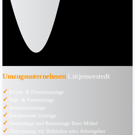
Umzugsunternehmen
Lütjenwestedt
✓
Privat- & Firmenumzüge
✓
Nah- & Fernumzüge
✓
Seniorenumzüge
✓
Europaweite Umzüge
✓
Demontage und Remontage Ihrer Möbel
✓
Abrechnung mit Behörden oder Arbeitgeber