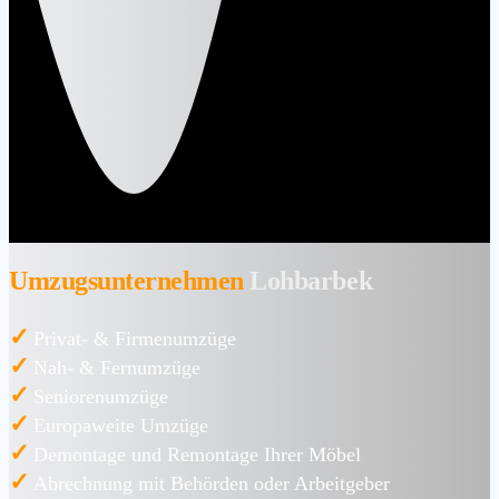
Umzugsunternehmen
Lohbarbek
✓
Privat- & Firmenumzüge
✓
Nah- & Fernumzüge
✓
Seniorenumzüge
✓
Europaweite Umzüge
✓
Demontage und Remontage Ihrer Möbel
✓
Abrechnung mit Behörden oder Arbeitgeber