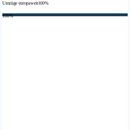
Umzüge europaweit
100%
100%