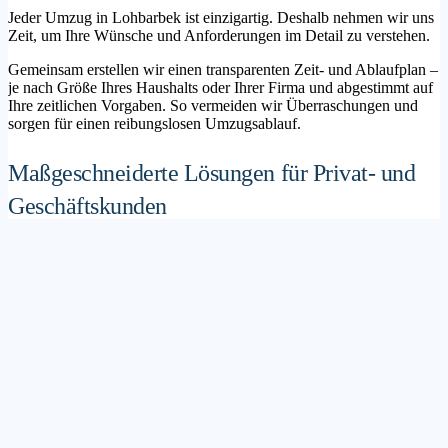
Jeder Umzug in Lohbarbek ist einzigartig. Deshalb nehmen wir uns
Zeit, um Ihre Wünsche und Anforderungen im Detail zu verstehen.
Gemeinsam erstellen wir einen transparenten Zeit- und Ablaufplan –
je nach Größe Ihres Haushalts oder Ihrer Firma und abgestimmt auf
Ihre zeitlichen Vorgaben. So vermeiden wir Überraschungen und
sorgen für einen reibungslosen Umzugsablauf.
Maßgeschneiderte Lösungen für Privat- und
Geschäftskunden
Sie möchten mit Ihrer Familie in ein neues Zuhause ziehen? Oder
steht die Verlagerung Ihres Firmenstandorts an? Unser
Umzugsunternehmen Lohbarbek betreut sowohl Privatumzüge als
auch Unternehmensumzüge.
Wir bieten flexible Lösungspakete – von der klassischen
Möbelspedition über die Organisation eines Seniorenumzugs bis hin
zu komplexen Büroumzügen inklusive IT- und Aktenlogistik.
Sichere Verpackung und professioneller