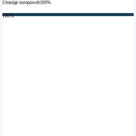
Umzüge europaweit
100%
100%