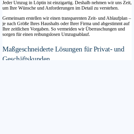
Jeder Umzug in Löptin ist einzigartig. Deshalb nehmen wir uns Zeit,
um Ihre Wünsche und Anforderungen im Detail zu verstehen.
Gemeinsam erstellen wir einen transparenten Zeit- und Ablaufplan –
je nach Größe Ihres Haushalts oder Ihrer Firma und abgestimmt auf
Ihre zeitlichen Vorgaben. So vermeiden wir Überraschungen und
sorgen für einen reibungslosen Umzugsablauf.
Maßgeschneiderte Lösungen für Privat- und
Geschäftskunden
Sie möchten mit Ihrer Familie in ein neues Zuhause ziehen? Oder
steht die Verlagerung Ihres Firmenstandorts an? Unser
Umzugsunternehmen Löptin betreut sowohl Privatumzüge als auch
Unternehmensumzüge.
Wir bieten flexible Lösungspakete – von der klassischen
Möbelspedition über die Organisation eines Seniorenumzugs bis hin
zu komplexen Büroumzügen inklusive IT- und Aktenlogistik.
Sichere Verpackung und professioneller