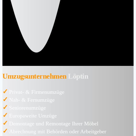
Umzugsunternehmen
Löptin
✓
Privat- & Firmenumzüge
✓
Nah- & Fernumzüge
✓
Seniorenumzüge
✓
Europaweite Umzüge
✓
Demontage und Remontage Ihrer Möbel
✓
Abrechnung mit Behörden oder Arbeitgeber