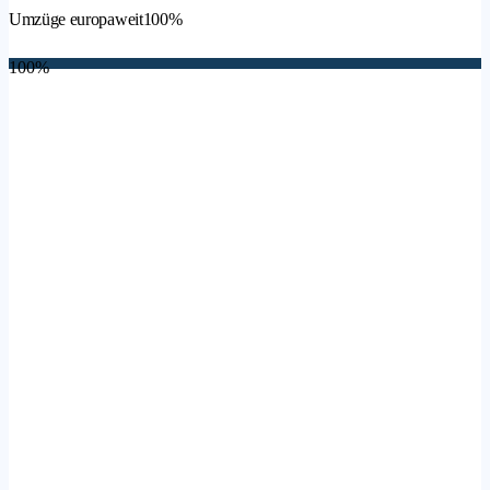
Umzüge europaweit
100%
100%