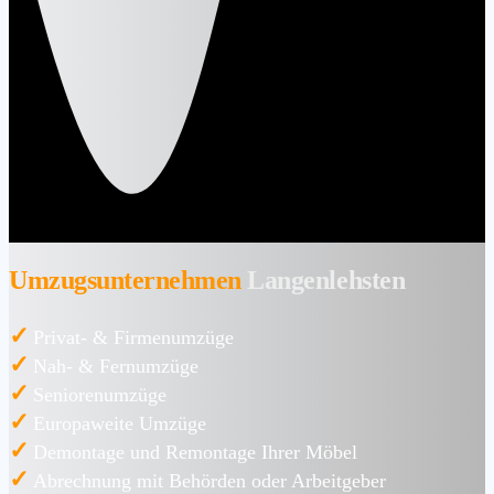
Umzugsunternehmen
Langenlehsten
✓
Privat- & Firmenumzüge
✓
Nah- & Fernumzüge
✓
Seniorenumzüge
✓
Europaweite Umzüge
✓
Demontage und Remontage Ihrer Möbel
✓
Abrechnung mit Behörden oder Arbeitgeber