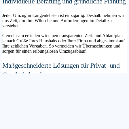
Individuelle Beratung und gründliche Planung
Jeder Umzug in Langenlehsten ist einzigartig. Deshalb nehmen wir
uns Zeit, um Ihre Wünsche und Anforderungen im Detail zu
verstehen.
Gemeinsam erstellen wir einen transparenten Zeit- und Ablaufplan –
je nach Größe Ihres Haushalts oder Ihrer Firma und abgestimmt auf
Ihre zeitlichen Vorgaben. So vermeiden wir Überraschungen und
sorgen für einen reibungslosen Umzugsablauf.
Maßgeschneiderte Lösungen für Privat- und
Geschäftskunden
Sie möchten mit Ihrer Familie in ein neues Zuhause ziehen? Oder
steht die Verlagerung Ihres Firmenstandorts an? Unser
Umzugsunternehmen Langenlehsten betreut sowohl Privatumzüge
als auch Unternehmensumzüge.
Wir bieten flexible Lösungspakete – von der klassischen
Möbelspedition über die Organisation eines Seniorenumzugs bis hin
zu komplexen Büroumzügen inklusive IT- und Aktenlogistik.