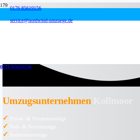
0176 85619156
service@nordwind-umzuege.de
0176 85619156
Umzugsunternehmen
Kollmoor
✓
Privat- & Firmenumzüge
✓
Nah- & Fernumzüge
✓
Seniorenumzüge