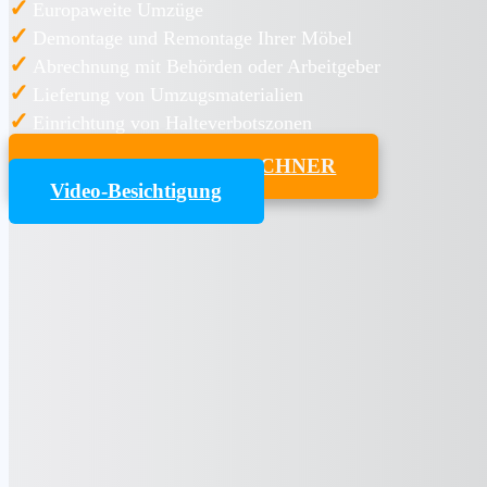
✓
Europaweite Umzüge
✓
Demontage und Remontage Ihrer Möbel
✓
Abrechnung mit Behörden oder Arbeitgeber
✓
Lieferung von Umzugsmaterialien
✓
Einrichtung von Halteverbotszonen
UMZUGSKOSTENRECHNER
Video-Besichtigung