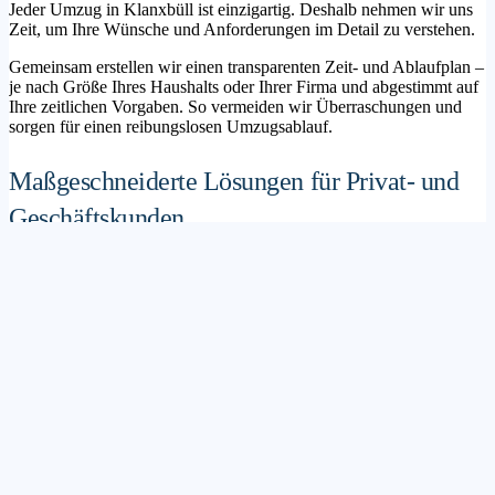
Jeder Umzug in Klanxbüll ist einzigartig. Deshalb nehmen wir uns
Zeit, um Ihre Wünsche und Anforderungen im Detail zu verstehen.
Gemeinsam erstellen wir einen transparenten Zeit- und Ablaufplan –
je nach Größe Ihres Haushalts oder Ihrer Firma und abgestimmt auf
Ihre zeitlichen Vorgaben. So vermeiden wir Überraschungen und
sorgen für einen reibungslosen Umzugsablauf.
Maßgeschneiderte Lösungen für Privat- und
Geschäftskunden
Sie möchten mit Ihrer Familie in ein neues Zuhause ziehen? Oder
steht die Verlagerung Ihres Firmenstandorts an? Unser
Umzugsunternehmen Klanxbüll betreut sowohl Privatumzüge als
auch Unternehmensumzüge.
Wir bieten flexible Lösungspakete – von der klassischen
Möbelspedition über die Organisation eines Seniorenumzugs bis hin
zu komplexen Büroumzügen inklusive IT- und Aktenlogistik.
Sichere Verpackung und professioneller