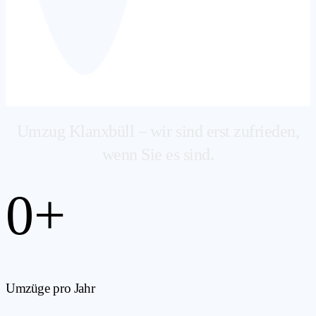
Umzug Klanxbüll – wir sind erst zufrieden,
wenn Sie es sind.
0
+
Umzüge pro Jahr