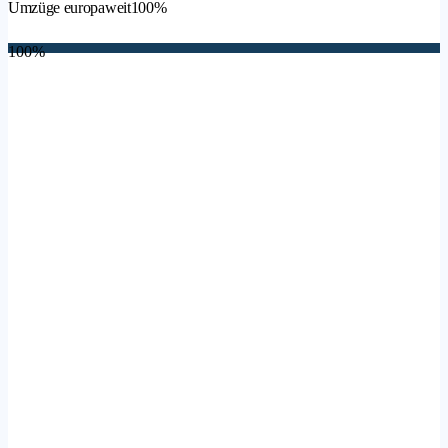
Umzüge europaweit
100%
100%