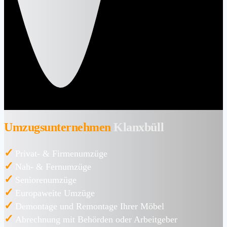
Umzugsunternehmen
Klanxbüll
✓
Privat- & Firmenumzüge
✓
Nah- & Fernumzüge
✓
Seniorenumzüge
✓
Europaweite Umzüge
✓
Demontage und Remontage Ihrer Möbel
✓
Abrechnung mit Behörden oder Arbeitgeber