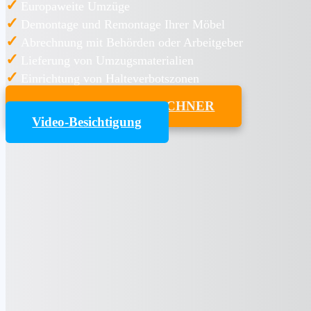
✓
Europaweite Umzüge
✓
Demontage und Remontage Ihrer Möbel
✓
Abrechnung mit Behörden oder Arbeitgeber
✓
Lieferung von Umzugsmaterialien
✓
Einrichtung von Halteverbotszonen
UMZUGSKOSTENRECHNER
Video-Besichtigung