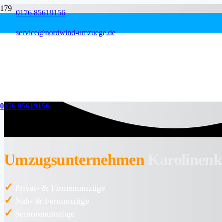
0176 85619156
service@nordwind-umzuege.de
0176 85619156
Umzugsunternehmen
Karolinenk
✓
Privat- & Firmenumzüge
✓
Nah- & Fernumzüge
✓
Seniorenumzüge