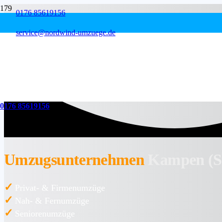
0176 85619156
service@nordwind-umzuege.de
0176 85619156
Umzugsunternehmen
Kampen (Sy
✓
Privat- & Firmenumzüge
✓
Nah- & Fernumzüge
✓
Seniorenumzüge