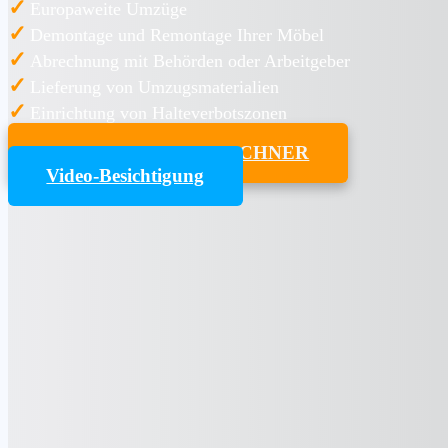
✓
Europaweite Umzüge
✓
Demontage und Remontage Ihrer Möbel
✓
Abrechnung mit Behörden oder Arbeitgeber
✓
Lieferung von Umzugsmaterialien
✓
Einrichtung von Halteverbotszonen
UMZUGSKOSTENRECHNER
Video-Besichtigung