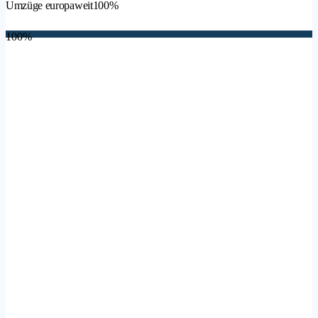
Umzüge europaweit
100%
100%