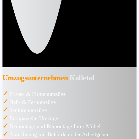
Umzugsunternehmen
Kalletal
✓
Privat- & Firmenumzüge
✓
Nah- & Fernumzüge
✓
Seniorenumzüge
✓
Europaweite Umzüge
✓
Demontage und Remontage Ihrer Möbel
✓
Abrechnung mit Behörden oder Arbeitgeber