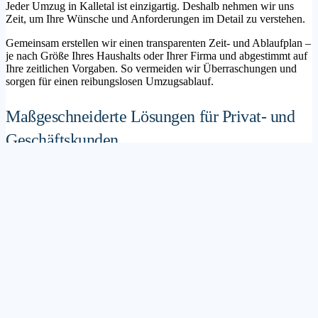
Jeder Umzug in Kalletal ist einzigartig. Deshalb nehmen wir uns
Zeit, um Ihre Wünsche und Anforderungen im Detail zu verstehen.
Gemeinsam erstellen wir einen transparenten Zeit- und Ablaufplan –
je nach Größe Ihres Haushalts oder Ihrer Firma und abgestimmt auf
Ihre zeitlichen Vorgaben. So vermeiden wir Überraschungen und
sorgen für einen reibungslosen Umzugsablauf.
Maßgeschneiderte Lösungen für Privat- und
Geschäftskunden
Sie möchten mit Ihrer Familie in ein neues Zuhause ziehen? Oder
steht die Verlagerung Ihres Firmenstandorts an? Unser
Umzugsunternehmen Kalletal betreut sowohl Privatumzüge als auch
Unternehmensumzüge.
Wir bieten flexible Lösungspakete – von der klassischen
Möbelspedition über die Organisation eines Seniorenumzugs bis hin
zu komplexen Büroumzügen inklusive IT- und Aktenlogistik.
Sichere Verpackung und professioneller